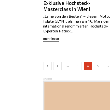
Exklusive Hochsteck-
Masterclass in Wien!
„Lerne von den Besten“ – diesem Mott
folgte GLYNT, als man am 16. März den
international renommierten Hochsteck-
Experten Patrick...
mehr lesen
...
...
1
3
4
5
Anzeige