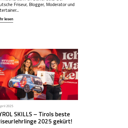
utsche Friseur, Blogger, Moderator und
ertainer...
hr lesen
April 2025
YROL SKILLS – Tirols beste
riseurlehrlinge 2025 gekürt!