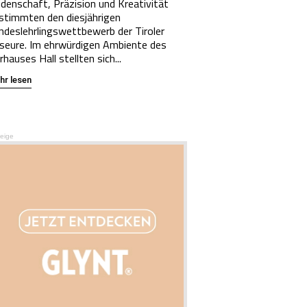
idenschaft, Präzision und Kreativität
stimmten den diesjährigen
ndeslehrlingswettbewerb der Tiroler
iseure. Im ehrwürdigen Ambiente des
rhauses Hall stellten sich...
hr lesen
eige