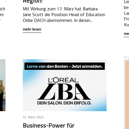
Region!
Le
be
ich
Mit Wirkung zum 17. März hat Barbara
La
im
Jane Scott die Position Head of Education
Fr
r
Oribe DACH übernommen. In dieser...
Ku
mehr lesen
me
Anz
12. März 2025
Business-Power für