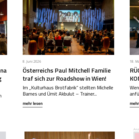
8. Juni 2026
18. M
ina
Österreichs Paul Mitchell Familie
RÜC
g
traf sich zur Roadshow in Wien!
KO
Im „Kulturhaus Brotfabrik“ stellten Michelle
Wenn
Barnes und Ümit Akbulut – Trainer...
anfü
n
mehr lesen
mehr
Anz