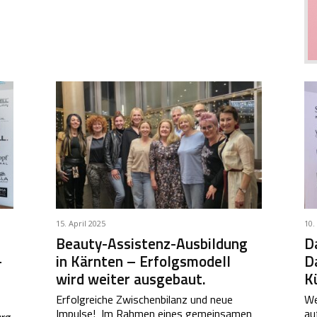
15. April 2025
10.
Beauty-Assistenz-Ausbildung
D
–
in Kärnten – Erfolgsmodell
Da
wird weiter ausgebaut.
Kü
Erfolgreiche Zwischenbilanz und neue
We
Impulse! Im Rahmen eines gemeinsamen
au
urg