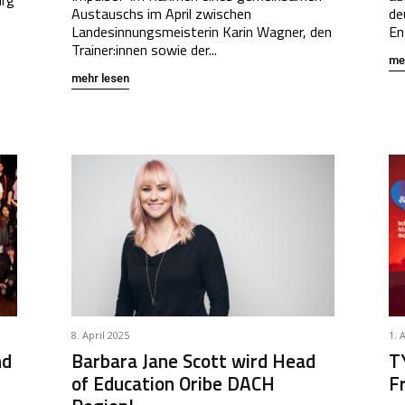
Austauschs im April zwischen
de
Landesinnungsmeisterin Karin Wagner, den
Ent
Trainer:innen sowie der...
me
mehr lesen
8. April 2025
1. 
nd
Barbara Jane Scott wird Head
T
of Education Oribe DACH
F