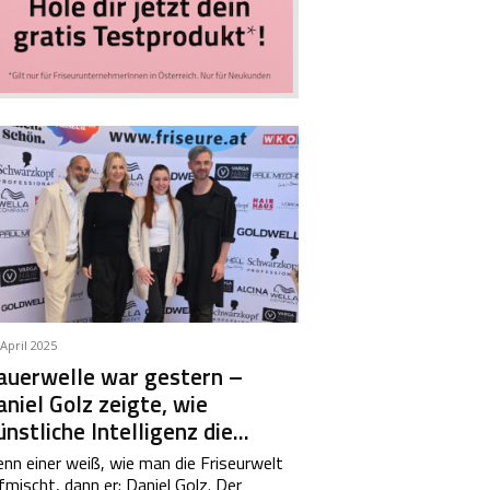
 April 2025
auerwelle war gestern –
niel Golz zeigte, wie
nstliche Intelligenz die...
nn einer weiß, wie man die Friseurwelt
fmischt, dann er: Daniel Golz. Der