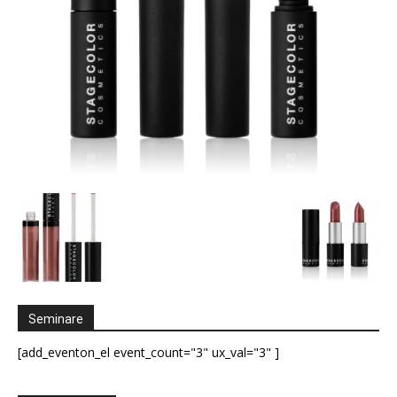
Seminare
[add_eventon_el event_count="3" ux_val="3" ]