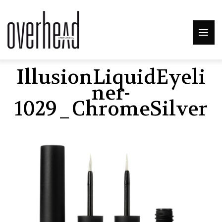
IllusionLiquidEyeli
Ner-
1029_ChromeSilver