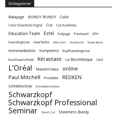
Schlagwörter
Balayage
BUNDY BUNDY
Color
Cut
Cut Academy
Color Essentials Digital
Estel
Education Team
Foilyage
Freehand
GFH
Haarfarbe
Haardiagnose
Innsbruck
Inspiration
Haircolor
Kommunikation
Kompetenz
Kopfhautdiagnose
Kérastase
La Biosthétique
Linz
Kurzhaarschnitt
L’Oréal
online
Masterclass
Paul Mitchell
REDKEN
Produkte
Schnitttechnik
Schnitttechniken
Schwarzkopf
Schwarzkopf Professional
Seminar
Steinmetz-Bundy
Short Cut