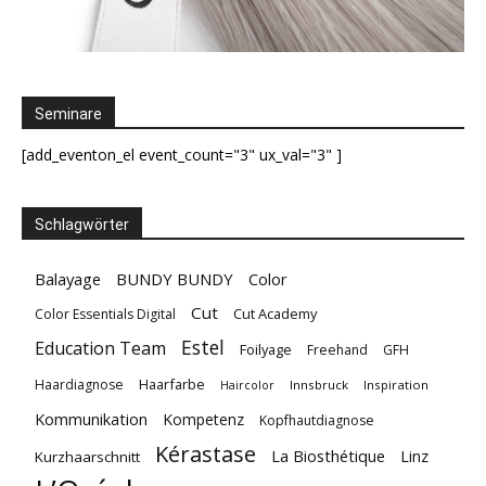
Seminare
[add_eventon_el event_count="3" ux_val="3" ]
Schlagwörter
Balayage
BUNDY BUNDY
Color
Cut
Cut Academy
Color Essentials Digital
Estel
Education Team
Foilyage
Freehand
GFH
Haarfarbe
Haardiagnose
Innsbruck
Inspiration
Haircolor
Kommunikation
Kompetenz
Kopfhautdiagnose
Kérastase
La Biosthétique
Linz
Kurzhaarschnitt