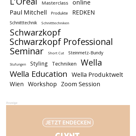
L’Oréal
online
Masterclass
Paul Mitchell
REDKEN
Produkte
Schnitttechnik
Schnitttechniken
Schwarzkopf
Schwarzkopf Professional
Seminar
Steinmetz-Bundy
Short Cut
Wella
Styling
Techniken
Stufungen
Wella Education
Wella Produktwelt
Workshop
Zoom Session
Wien
Anzeige