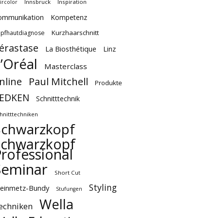
Innsbruck
Inspiration
ircolor
ommunikation
Kompetenz
Kurzhaarschnitt
pfhautdiagnose
érastase
La Biosthétique
Linz
’Oréal
Masterclass
Paul Mitchell
nline
Produkte
EDKEN
Schnitttechnik
hnitttechniken
Schwarzkopf
Schwarzkopf
rofessional
Seminar
Short Cut
Styling
teinmetz-Bundy
Stufungen
Wella
echniken