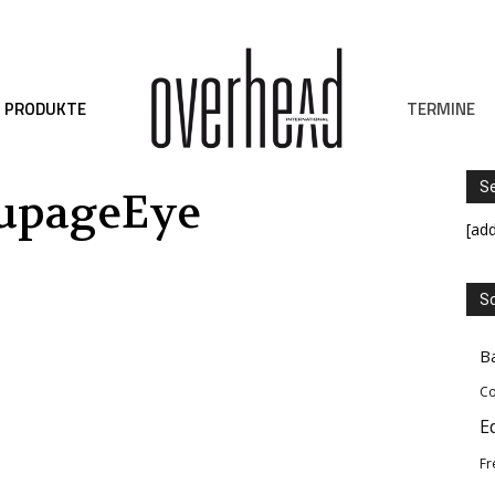
TERMINE
PRODUKTE
S
upageEye
[ad
Sc
B
Co
E
Fr