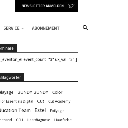
NEWSLETTER ANMELDEN
SERVICE
ABONNEMENT
eminare
d_eventon_el event_count="3" ux_val="3" ]
hlagwörter
alayage
BUNDY BUNDY
Color
Cut
Cut Academy
lor Essentials Digital
Estel
ducation Team
Foilyage
Haarfarbe
eehand
GFH
Haardiagnose