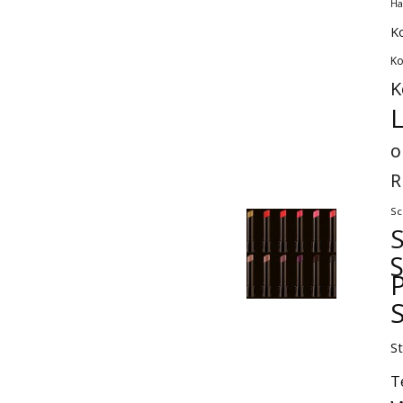
Ha
K
Ko
K
L
o
R
Sc
P
S
T