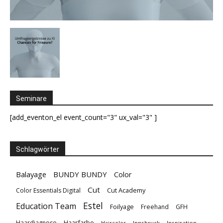
Seminare
[add_eventon_el event_count="3" ux_val="3" ]
Schlagwörter
Balayage
BUNDY BUNDY
Color
Cut
Cut Academy
Color Essentials Digital
Estel
Education Team
Foilyage
Freehand
GFH
Haarfarbe
Haardiagnose
Innsbruck
Inspiration
Haircolor