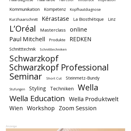
Kommunikation
Kompetenz
Kopfhautdiagnose
Kérastase
La Biosthétique
Linz
Kurzhaarschnitt
L’Oréal
online
Masterclass
Paul Mitchell
REDKEN
Produkte
Schnitttechnik
Schnitttechniken
Schwarzkopf
Schwarzkopf Professional
Seminar
Steinmetz-Bundy
Short Cut
Wella
Styling
Techniken
Stufungen
Wella Education
Wella Produktwelt
Workshop
Zoom Session
Wien
Anzeige