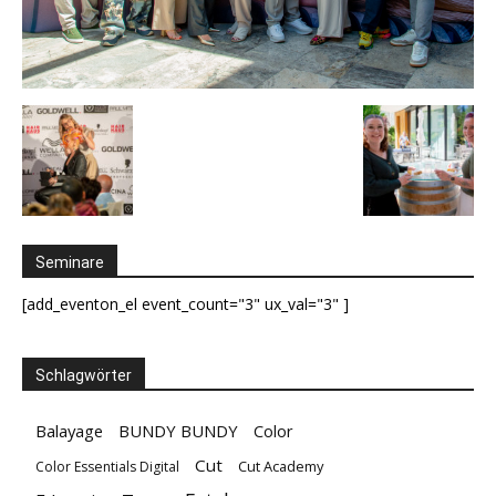
Seminare
[add_eventon_el event_count="3" ux_val="3" ]
Schlagwörter
Balayage
BUNDY BUNDY
Color
Cut
Cut Academy
Color Essentials Digital