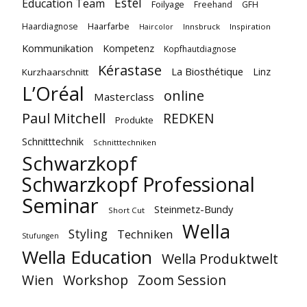
Estel
Education Team
Foilyage
Freehand
GFH
Haarfarbe
Haardiagnose
Innsbruck
Inspiration
Haircolor
Kommunikation
Kompetenz
Kopfhautdiagnose
Kérastase
La Biosthétique
Linz
Kurzhaarschnitt
L’Oréal
online
Masterclass
Paul Mitchell
REDKEN
Produkte
Schnitttechnik
Schnitttechniken
Schwarzkopf
Schwarzkopf Professional
Seminar
Steinmetz-Bundy
Short Cut
Wella
Styling
Techniken
Stufungen
Wella Education
Wella Produktwelt
Workshop
Zoom Session
Wien