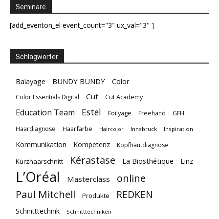
Seminare
[add_eventon_el event_count="3" ux_val="3" ]
Schlagwörter
Balayage
BUNDY BUNDY
Color
Cut
Cut Academy
Color Essentials Digital
Estel
Education Team
Foilyage
Freehand
GFH
Haarfarbe
Haardiagnose
Innsbruck
Inspiration
Haircolor
Kommunikation
Kompetenz
Kopfhautdiagnose
Kérastase
La Biosthétique
Linz
Kurzhaarschnitt
L’Oréal
online
Masterclass
Paul Mitchell
REDKEN
Produkte
Schnitttechnik
Schnitttechniken