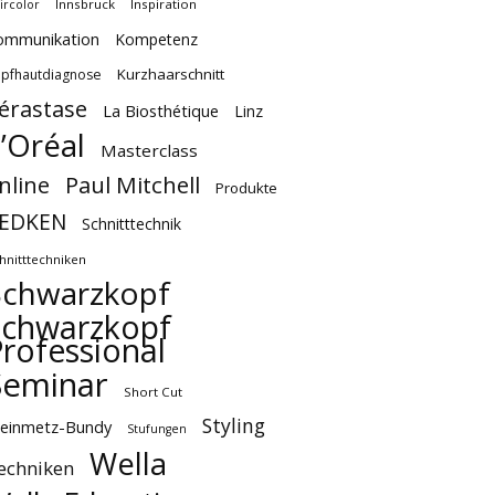
Innsbruck
Inspiration
ircolor
ommunikation
Kompetenz
Kurzhaarschnitt
pfhautdiagnose
érastase
La Biosthétique
Linz
’Oréal
Masterclass
Paul Mitchell
nline
Produkte
EDKEN
Schnitttechnik
hnitttechniken
Schwarzkopf
Schwarzkopf
rofessional
Seminar
Short Cut
Styling
teinmetz-Bundy
Stufungen
Wella
echniken