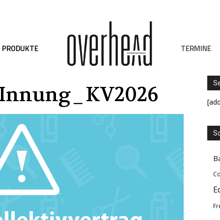
TERMINE
PRODUKTE
S
_Innung_KV2026
[ad
Sc
B
Co
E
Fr