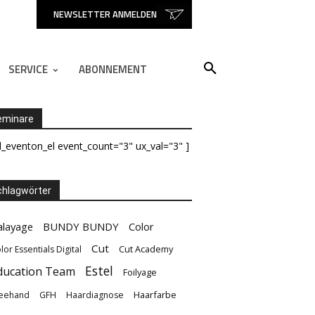
NEWSLETTER ANMELDEN
SERVICE
ABONNEMENT
eminare
d_eventon_el event_count="3" ux_val="3" ]
hlagwörter
alayage
BUNDY BUNDY
Color
Cut
Cut Academy
lor Essentials Digital
Estel
ducation Team
Foilyage
Haarfarbe
eehand
GFH
Haardiagnose