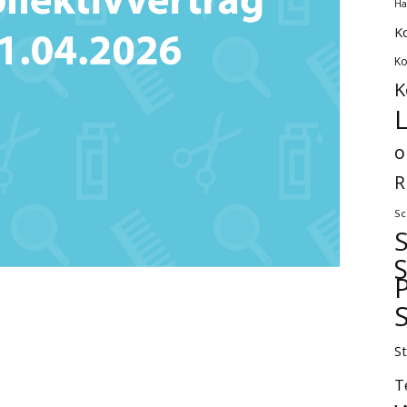
Ha
K
Ko
K
L
o
R
Sc
P
S
T