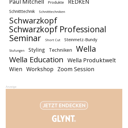
Paul Mitchell
REDKEN
Produkte
Schnitttechnik
Schnitttechniken
Schwarzkopf
Schwarzkopf Professional
Seminar
Steinmetz-Bundy
Short Cut
Wella
Styling
Techniken
Stufungen
Wella Education
Wella Produktwelt
Workshop
Zoom Session
Wien
Anzeige