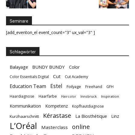
Seminare
[add_eventon_el event_count="3" ux_val="3" ]
Schlagwörter
Balayage
BUNDY BUNDY
Color
Cut
Cut Academy
Color Essentials Digital
Estel
Education Team
Foilyage
Freehand
GFH
Haarfarbe
Haardiagnose
Innsbruck
Inspiration
Haircolor
Kommunikation
Kompetenz
Kopfhautdiagnose
Kérastase
La Biosthétique
Linz
Kurzhaarschnitt
L’Oréal
online
Masterclass