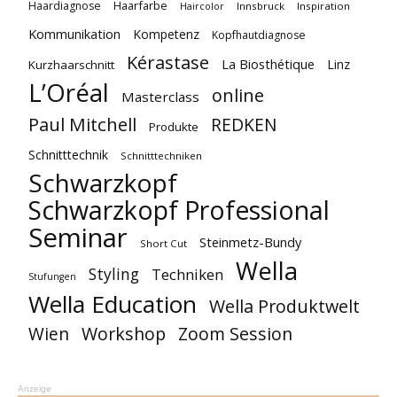
Haarfarbe
Haardiagnose
Innsbruck
Inspiration
Haircolor
Kommunikation
Kompetenz
Kopfhautdiagnose
Kérastase
La Biosthétique
Linz
Kurzhaarschnitt
L’Oréal
online
Masterclass
Paul Mitchell
REDKEN
Produkte
Schnitttechnik
Schnitttechniken
Schwarzkopf
Schwarzkopf Professional
Seminar
Steinmetz-Bundy
Short Cut
Wella
Styling
Techniken
Stufungen
Wella Education
Wella Produktwelt
Workshop
Zoom Session
Wien
Anzeige