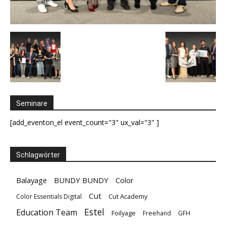
Seminare
[add_eventon_el event_count="3" ux_val="3" ]
Schlagwörter
Balayage
BUNDY BUNDY
Color
Cut
Cut Academy
Color Essentials Digital
Estel
Education Team
Foilyage
Freehand
GFH