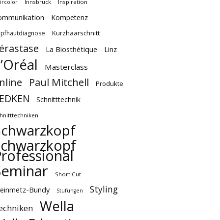
Innsbruck
Inspiration
ircolor
ommunikation
Kompetenz
Kurzhaarschnitt
pfhautdiagnose
érastase
La Biosthétique
Linz
’Oréal
Masterclass
Paul Mitchell
nline
Produkte
EDKEN
Schnitttechnik
hnitttechniken
Schwarzkopf
Schwarzkopf
rofessional
Seminar
Short Cut
Styling
teinmetz-Bundy
Stufungen
Wella
echniken