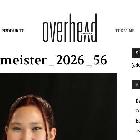
TERMINE
PRODUKTE
S
smeister_2026_56
[ad
Sc
B
Co
E
Fr