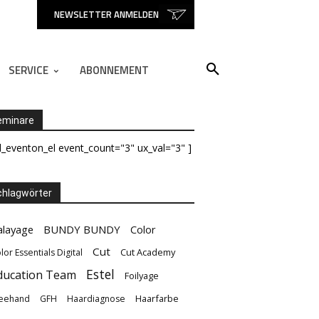
NEWSLETTER ANMELDEN
SERVICE
ABONNEMENT
eminare
d_eventon_el event_count="3" ux_val="3" ]
hlagwörter
alayage
BUNDY BUNDY
Color
Cut
Cut Academy
lor Essentials Digital
Estel
ducation Team
Foilyage
Haarfarbe
eehand
GFH
Haardiagnose