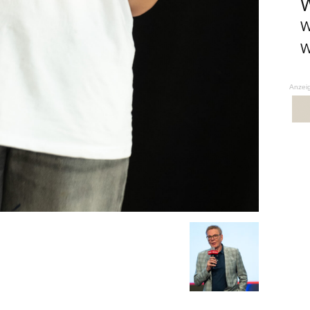
W
W
W
Anzei