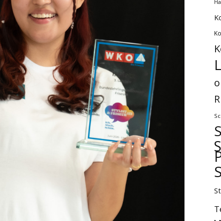
Ha
K
Ko
K
L
o
R
Sc
P
S
T