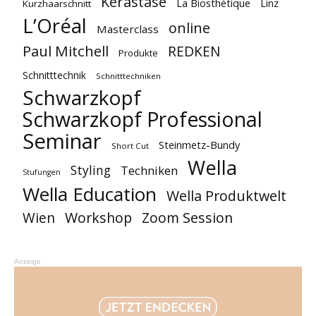
Kérastase
La Biosthétique
Linz
Kurzhaarschnitt
L’Oréal
online
Masterclass
Paul Mitchell
REDKEN
Produkte
Schnitttechnik
Schnitttechniken
Schwarzkopf
Schwarzkopf Professional
Seminar
Steinmetz-Bundy
Short Cut
Wella
Styling
Techniken
Stufungen
Wella Education
Wella Produktwelt
Workshop
Zoom Session
Wien
Anzeige