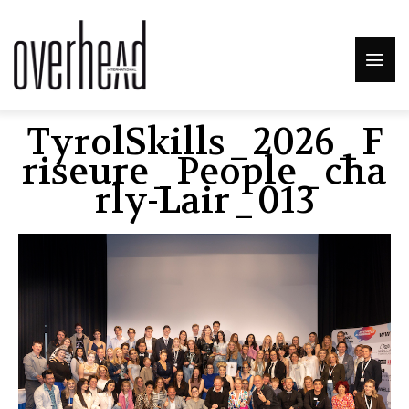
TyrolSkills_2026_F
Riseure_People_cha
Rly-Lair_013