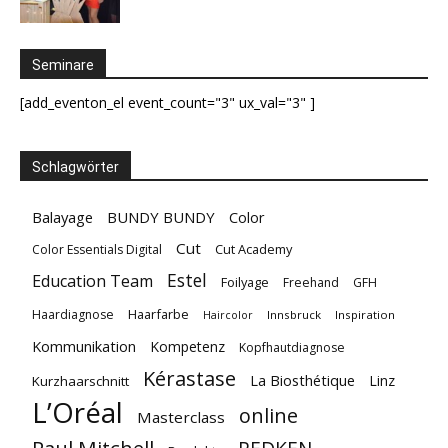
Seminare
[add_eventon_el event_count="3" ux_val="3" ]
Schlagwörter
Balayage
BUNDY BUNDY
Color
Cut
Cut Academy
Color Essentials Digital
Estel
Education Team
Foilyage
Freehand
GFH
Haarfarbe
Haardiagnose
Innsbruck
Inspiration
Haircolor
Kommunikation
Kompetenz
Kopfhautdiagnose
Kérastase
La Biosthétique
Linz
Kurzhaarschnitt
L’Oréal
online
Masterclass
Paul Mitchell