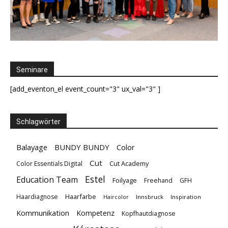
Seminare
[add_eventon_el event_count="3" ux_val="3" ]
Schlagwörter
Balayage
BUNDY BUNDY
Color
Cut
Cut Academy
Color Essentials Digital
Estel
Education Team
Foilyage
Freehand
GFH
Haarfarbe
Haardiagnose
Innsbruck
Inspiration
Haircolor
Kommunikation
Kompetenz
Kopfhautdiagnose