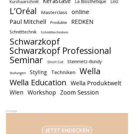
Kérastase
La Biosthétique
Linz
Kurzhaarschnitt
L’Oréal
online
Masterclass
Paul Mitchell
REDKEN
Produkte
Schnitttechnik
Schnitttechniken
Schwarzkopf
Schwarzkopf Professional
Seminar
Steinmetz-Bundy
Short Cut
Wella
Styling
Techniken
Stufungen
Wella Education
Wella Produktwelt
Workshop
Zoom Session
Wien
Anzeige