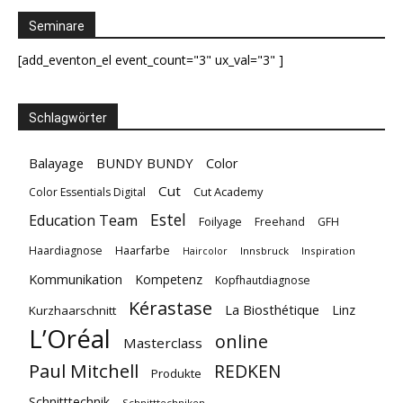
Seminare
[add_eventon_el event_count="3" ux_val="3" ]
Schlagwörter
Balayage
BUNDY BUNDY
Color
Cut
Cut Academy
Color Essentials Digital
Estel
Education Team
Foilyage
Freehand
GFH
Haarfarbe
Haardiagnose
Innsbruck
Inspiration
Haircolor
Kommunikation
Kompetenz
Kopfhautdiagnose
Kérastase
La Biosthétique
Linz
Kurzhaarschnitt
L’Oréal
online
Masterclass
Paul Mitchell
REDKEN
Produkte
Schnitttechnik
Schnitttechniken