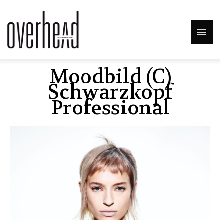
Moodbild (c)
Schwarzkopf
Professional