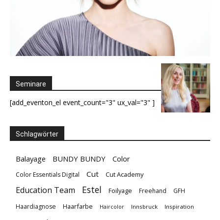
Seminare
[add_eventon_el event_count="3" ux_val="3" ]
Schlagwörter
Balayage
BUNDY BUNDY
Color
Cut
Cut Academy
Color Essentials Digital
Estel
Education Team
Foilyage
Freehand
GFH
Haarfarbe
Haardiagnose
Innsbruck
Inspiration
Haircolor