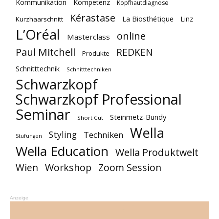
Kommunikation
Kompetenz
Kopfhautdiagnose
Kérastase
La Biosthétique
Linz
Kurzhaarschnitt
L’Oréal
online
Masterclass
Paul Mitchell
REDKEN
Produkte
Schnitttechnik
Schnitttechniken
Schwarzkopf
Schwarzkopf Professional
Seminar
Steinmetz-Bundy
Short Cut
Wella
Styling
Techniken
Stufungen
Wella Education
Wella Produktwelt
Workshop
Zoom Session
Wien
Anzeige