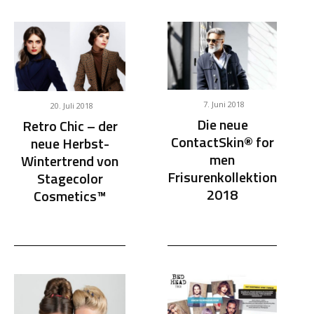
7. Juni 2018
20. Juli 2018
Die neue
Retro Chic – der
ContactSkin® for
neue Herbst-
men
Wintertrend von
Frisurenkollektion
Stagecolor
2018
Cosmetics™