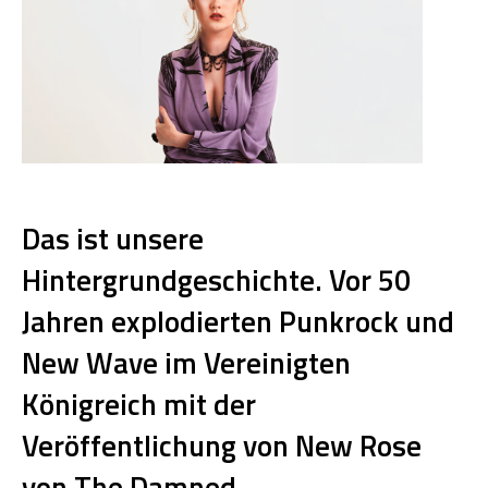
Das
ist
unsere
Hintergrundgeschichte
.
Vor
50
Jahren
explodierten
Punkrock
und
New
Wave
im
Vereinigten
Königreich
mit
der
Veröffentlichung
von
New
Rose
von
The
Damned
.