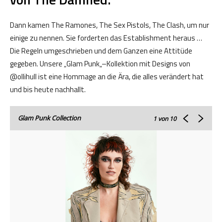
Dann
kamen
The
Ramones
,
The
Sex
Pistols
,
The
Clash
,
um
nur
einige
zu
nennen
.
Sie
forderten
das
Establishment
heraus
…
Die
Regeln
umgeschrieben
und
dem
Ganzen
eine
Attitüde
gegeben
.
Unsere
„
Glam
Punk
„
–
Kollektion
mit
Designs
von
@ollihull
ist
eine
Hommage
an
die
Ära
,
die
alles
verändert
hat
und
bis
heute
nachhallt
.
Glam Punk Collection
1
von 10