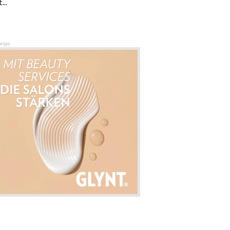
...
eige