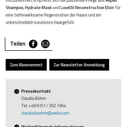
mitzunehmen, empfiehlt sich die passende Pflege aus
Repair
Shampoo, Hydrate Mask
und
LuxeOil Reconstructive Elixir
für
eine tiefenwirksame Regeneration der Haare und ein
unbeschreiblich luxuriöses Haargefühl.
Teilen
Zum Abonnement
Zur Newsletter Anmeldung
Pressekontakt
Claudia Böhm
Tel. +49 6151 / 302 1364
claudia.boehm@wella.com
Weiterführende Informationen