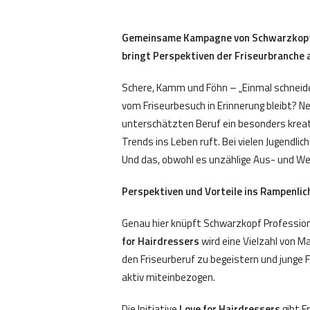
Gemeinsame Kampagne von Schwarzkopf 
bringt Perspektiven der Friseurbranche 
Schere, Kamm und Föhn – „Einmal schneiden
vom Friseurbesuch in Erinnerung bleibt? N
unterschätzten Beruf ein besonders kreat
Trends ins Leben ruft. Bei vielen Jugendli
Und das, obwohl es unzählige Aus- und We
Perspektiven und Vorteile ins Rampenlic
Genau hier knüpft Schwarzkopf Profession
for Hairdressers
wird eine Vielzahl von 
den Friseurberuf zu begeistern und junge F
aktiv miteinbezogen.
Die Initiative
Love for Hairdressers
gibt F