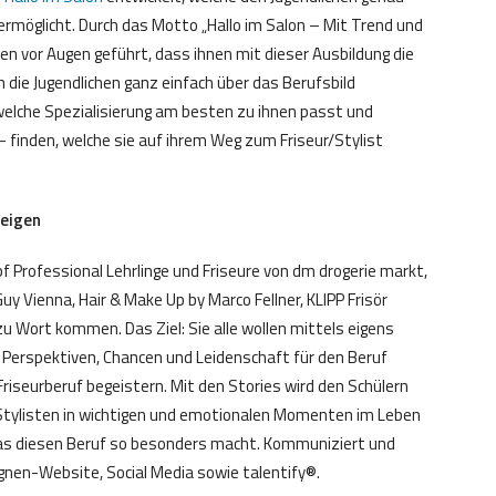
ermöglicht. Durch das Motto „Hallo im Salon – Mit Trend und
hen vor Augen geführt, dass ihnen mit dieser Ausbildung die
 die Jugendlichen ganz einfach über das Berufsbild
 welche Spezialisierung am besten zu ihnen passt und
– finden, welche sie auf ihrem Weg zum Friseur/Stylist
zeigen
f Professional Lehrlinge und Friseure von dm drogerie markt,
uy Vienna, Hair & Make Up by Marco Fellner, KLIPP Frisör
u Wort kommen. Das Ziel: Sie alle wollen mittels eigens
e Perspektiven, Chancen und Leidenschaft für den Beruf
riseurberuf begeistern. Mit den Stories wird den Schülern
/Stylisten in wichtigen und emotionalen Momenten im Leben
das diesen Beruf so besonders macht. Kommuniziert und
gnen-Website, Social Media sowie talentify®.