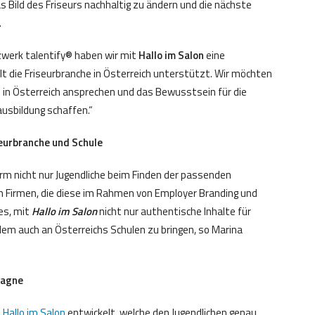
s Bild des Friseurs nachhaltig zu ändern und die nächste
.
werk talentify® haben wir mit
Hallo im Salon
eine
t die Friseurbranche in Österreich unterstützt. Wir möchten
 in Österreich ansprechen und das Bewusstsein für die
ausbildung schaffen.“
eurbranche und Schule
orm nicht nur Jugendliche beim Finden der passenden
 Firmen, die diese im Rahmen von Employer Branding und
 es, mit
Hallo im Salon
nicht nur authentische Inhalte für
llem auch an Österreichs Schulen zu bringen, so Marina
pagne
e
Hallo im Salon
entwickelt, welche den Jugendlichen genau