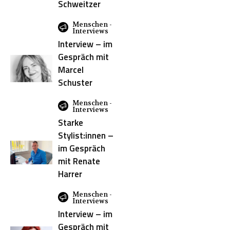
Schweitzer
Freehand
Menschen -
Interviews
GFH
Interview – im
Haardiagnose
Gespräch mit
Haarfarbe
Marcel
Schuster
Haircolor
Innsbruck
Menschen -
Interviews
Inspiration
Starke
Kommunikation
Stylist:innen –
im Gespräch
Kompetenz
mit Renate
Kopfhautdiagnose
Harrer
Kurzhaarschnitt
Kérastase
Menschen -
Interviews
La
Interview – im
Biosthétique
Gespräch mit