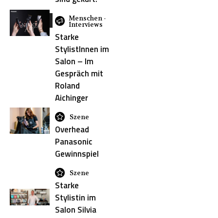
Menschen -
Schlagwörter
Interviews
Starke
Balayage
StylistInnen im
Salon – Im
BUNDY
BUNDY
Gespräch mit
Roland
Color
Aichinger
Color
Essentials
Szene
Digital
Overhead
Cut
Panasonic
Cut
Gewinnspiel
Academy
Szene
Education
Starke
Team
Stylistin im
Estel
Salon Silvia
Foilyage