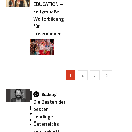
EDUCATION –
zeitgemäße
Weiterbildung
für
Friseur:innen
1
2
3
Bildung
Seminare
Die Besten der
[add_eventon_el
besten
event_count="3"
Lehrlinge
ux_val="3"
Österreichs
]
sind gekürt!