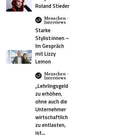
Roland Stieder
Linz
L’Oréal
Menschen -
Interviews
Masterclass
Starke
online
Stylist:innen –
Paul
Im Gespräch
Mitchell
mit Lizzy
Lemon
Produkte
REDKEN
Menschen -
Interviews
Schnitttechnik
„Lehrlingsgeld
Schnitttechniken
zu erhöhen,
Schwarzkopf
ohne auch die
Schwarzkopf
Unternehmer
Professional
wirtschaftlich
Seminar
zu entlasten,
ist...
Short