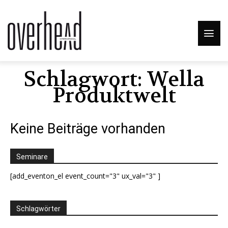
Schlagwort: Wella
Produktwelt
Keine Beiträge vorhanden
Seminare
[add_eventon_el event_count="3" ux_val="3" ]
Schlagwörter