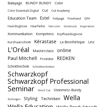
Balayage
BUNDY BUNDY
Color
Cut
Cut Academy
Color Essentials Digital
Estel
Education Team
Foilyage
Freehand
GFH
Haarfarbe
Haardiagnose
Innsbruck
Inspiration
Haircolor
Kommunikation
Kompetenz
Kopfhautdiagnose
Kérastase
La Biosthétique
Linz
Kurzhaarschnitt
L’Oréal
online
Masterclass
Paul Mitchell
REDKEN
Produkte
Schnitttechnik
Schnitttechniken
Schwarzkopf
Schwarzkopf Professional
Seminar
Steinmetz-Bundy
Short Cut
Wella
Styling
Techniken
Stufungen
Wella Education