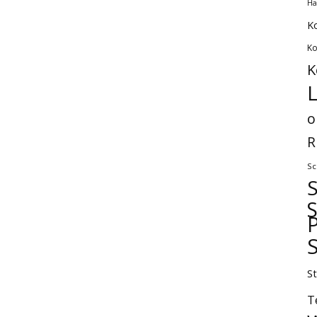
Ha
K
Ko
K
L
o
R
Sc
P
S
T