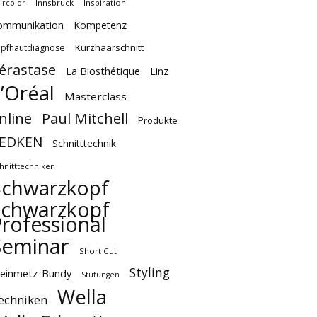
Innsbruck
Inspiration
ircolor
ommunikation
Kompetenz
Kurzhaarschnitt
pfhautdiagnose
érastase
La Biosthétique
Linz
’Oréal
Masterclass
Paul Mitchell
nline
Produkte
EDKEN
Schnitttechnik
hnitttechniken
Schwarzkopf
Schwarzkopf
rofessional
Seminar
Short Cut
Styling
teinmetz-Bundy
Stufungen
Wella
echniken