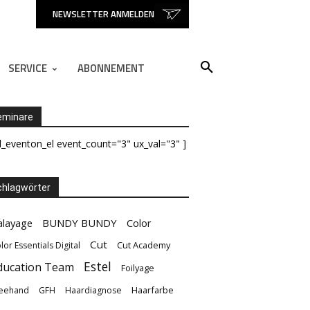
NEWSLETTER ANMELDEN
SERVICE
ABONNEMENT
eminare
d_eventon_el event_count="3" ux_val="3" ]
hlagwörter
alayage
BUNDY BUNDY
Color
Cut
Cut Academy
lor Essentials Digital
Estel
ducation Team
Foilyage
Haarfarbe
eehand
GFH
Haardiagnose