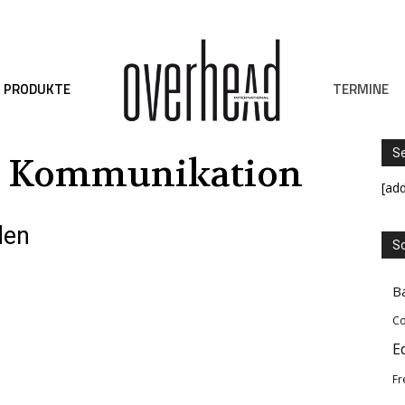
TERMINE
PRODUKTE
S
: Kommunikation
[ad
den
Sc
B
Co
E
Fr