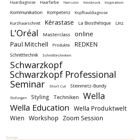
Haarfarbe
Haardiagnose
Innsbruck
Inspiration
Haircolor
Kommunikation
Kompetenz
Kopfhautdiagnose
Kérastase
La Biosthétique
Linz
Kurzhaarschnitt
L’Oréal
online
Masterclass
Paul Mitchell
REDKEN
Produkte
Schnitttechnik
Schnitttechniken
Schwarzkopf
Schwarzkopf Professional
Seminar
Steinmetz-Bundy
Short Cut
Wella
Styling
Techniken
Stufungen
Wella Education
Wella Produktwelt
Workshop
Zoom Session
Wien
Anzeige