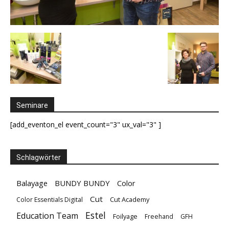
Seminare
[add_eventon_el event_count="3" ux_val="3" ]
Schlagwörter
Balayage
BUNDY BUNDY
Color
Cut
Cut Academy
Color Essentials Digital
Estel
Education Team
Foilyage
Freehand
GFH