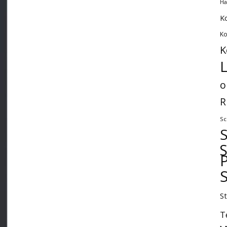
Ha
K
Ko
K
L
o
R
Sc
P
S
T