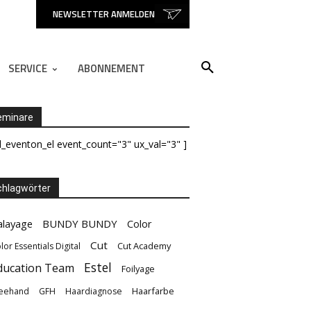
NEWSLETTER ANMELDEN
SERVICE
ABONNEMENT
eminare
d_eventon_el event_count="3" ux_val="3" ]
hlagwörter
alayage
BUNDY BUNDY
Color
Cut
Cut Academy
lor Essentials Digital
Estel
ducation Team
Foilyage
Haarfarbe
eehand
GFH
Haardiagnose