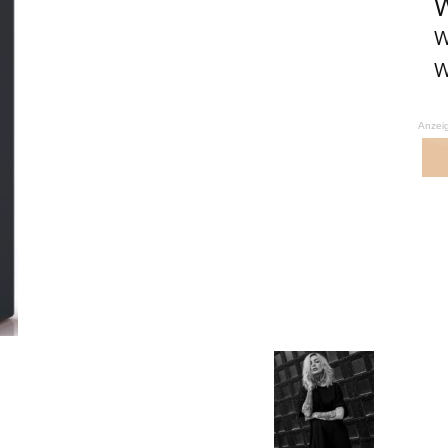
W
W
W
Anzei