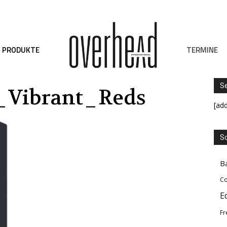
TERMINE
PRODUKTE
S
_Vibrant_Reds
[ad
Sc
B
Co
E
Fr