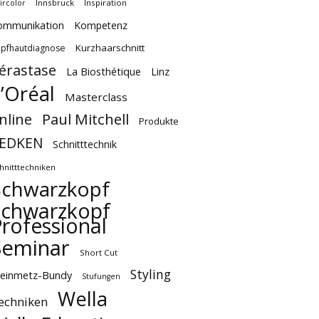
Innsbruck
Inspiration
ircolor
ommunikation
Kompetenz
Kurzhaarschnitt
pfhautdiagnose
érastase
La Biosthétique
Linz
’Oréal
Masterclass
Paul Mitchell
nline
Produkte
EDKEN
Schnitttechnik
hnitttechniken
Schwarzkopf
Schwarzkopf
rofessional
Seminar
Short Cut
Styling
teinmetz-Bundy
Stufungen
Wella
echniken