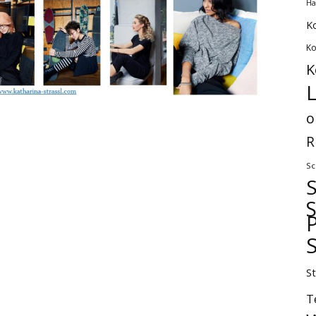
Ha
K
Ko
K
L
o
R
Sc
P
S
T