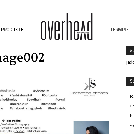
TERMINE
PRODUKTE
S
mage002
[ad
Sc
B
Co
E
Fr