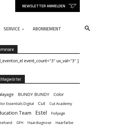
NEWSLETTER ANMELDEN
SERVICE
ABONNEMENT
eminare
d_eventon_el event_count="3" ux_val="3" ]
hlagwörter
alayage
BUNDY BUNDY
Color
Cut
Cut Academy
lor Essentials Digital
Estel
ducation Team
Foilyage
Haarfarbe
eehand
GFH
Haardiagnose