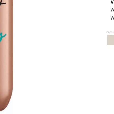
W
W
W
Anzei