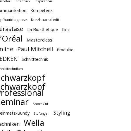
Innsbruck
Inspiration
ircolor
ommunikation
Kompetenz
Kurzhaarschnitt
pfhautdiagnose
érastase
La Biosthétique
Linz
’Oréal
Masterclass
Paul Mitchell
nline
Produkte
EDKEN
Schnitttechnik
hnitttechniken
Schwarzkopf
Schwarzkopf
rofessional
Seminar
Short Cut
Styling
teinmetz-Bundy
Stufungen
Wella
echniken