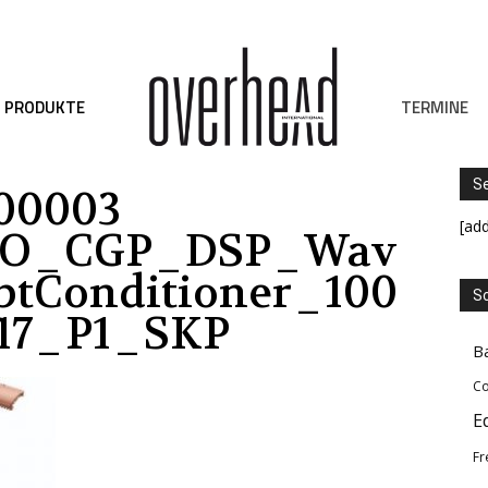
TERMINE
PRODUKTE
S
00003
[ad
O_CGP_DSP_Wav
tConditioner_100
Sc
17_P1_SKP
B
Co
E
Fr