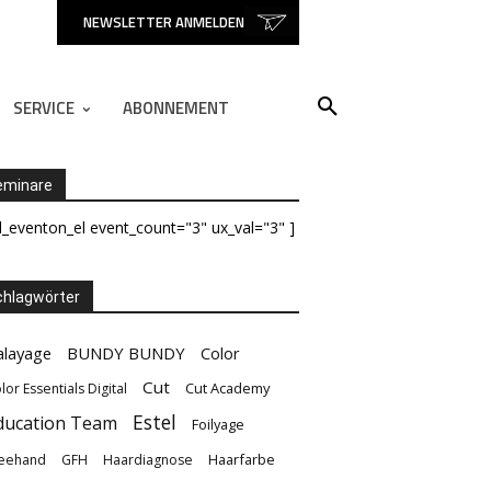
NEWSLETTER ANMELDEN
SERVICE
ABONNEMENT
eminare
d_eventon_el event_count="3" ux_val="3" ]
hlagwörter
alayage
BUNDY BUNDY
Color
Cut
Cut Academy
lor Essentials Digital
Estel
ducation Team
Foilyage
Haarfarbe
eehand
GFH
Haardiagnose