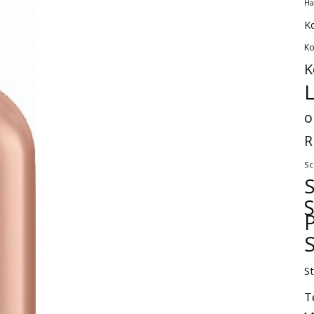
Ha
K
Ko
K
L
o
R
Sc
P
S
T