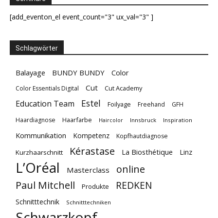
[add_eventon_el event_count="3" ux_val="3" ]
Schlagwörter
Balayage
BUNDY BUNDY
Color
Cut
Cut Academy
Color Essentials Digital
Estel
Education Team
Foilyage
Freehand
GFH
Haarfarbe
Haardiagnose
Innsbruck
Inspiration
Haircolor
Kommunikation
Kompetenz
Kopfhautdiagnose
Kérastase
La Biosthétique
Linz
Kurzhaarschnitt
L’Oréal
online
Masterclass
Paul Mitchell
REDKEN
Produkte
Schnitttechnik
Schnitttechniken
Schwarzkopf