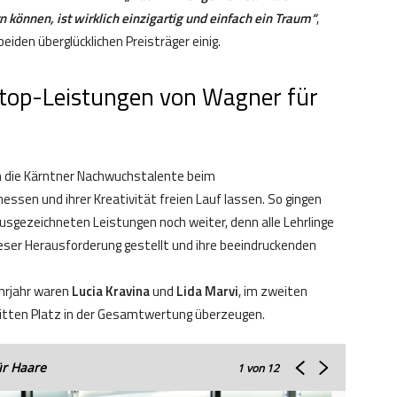
 können, ist wirklich einzigartig und einfach ein Traum“
,
beiden überglücklichen Preisträger einig.
 top-Leistungen von Wagner für
ch die Kärntner Nachwuchstalente beim
ssen und ihrer Kreativität freien Lauf lassen. So gingen
sgezeichneten Leistungen noch weiter, denn alle Lehrlinge
ieser Herausforderung gestellt und ihre beeindruckenden
ehrjahr waren
Lucia Kravina
und
Lida Marvi
, im zweiten
itten Platz in der Gesamtwertung überzeugen.
ür Haare
1
von 12