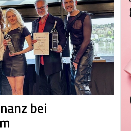
inanz bei
em