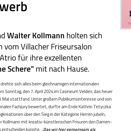
ewerb
nd
Walter Kollmann
holten sich
n vom Villacher Friseursalon
Atrio für ihre exzellenten
ne Schere“
mit nach Hause.
drehte sich alles beim gleichnamigen internationalen
 am Sonntag, den 7. April 2024 im Casineum Velden, das heuer
. Mal stattfand. Unter großem Publikumsinteresse und von
ionalen Fachjury bewertet, durfte am Ende Kathrin Tetyczka
ngkreationen über den Sieg in der Kategorie Herren jubeln,
 Kollmann mit kreativ-künstlerischen Frisuren den Damen-
h entscheiden konnte.
„Das wir hier gemeinsam als