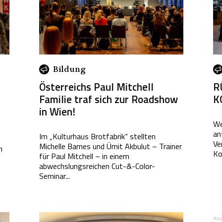
Bildung
Österreichs Paul Mitchell
R
Familie traf sich zur Roadshow
K
in Wien!
We
an
Im „Kulturhaus Brotfabrik“ stellten
Ve
Michelle Barnes und Ümit Akbulut – Trainer
n
Ko
für Paul Mitchell – in einem
abwechslungsreichen Cut-&-Color-
Seminar...
Anz