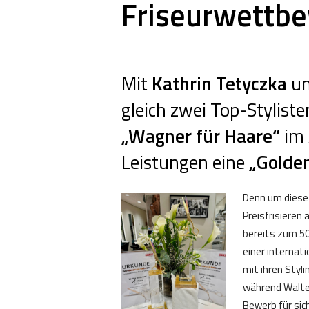
Friseurwettb
Mit
Kathrin Tetyczka
u
gleich zwei Top-Styliste
„Wagner für Haare“
im 
Leistungen eine
„Golde
Denn um diese 
Preisfrisieren
bereits zum 50
einer internat
mit ihren Styli
während Walter
Bewerb für sic