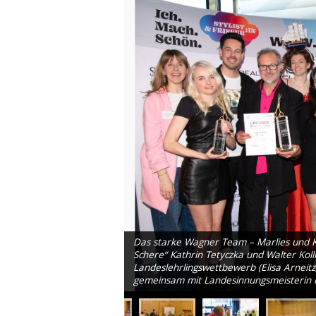
Das starke Wagner Team – Marlies und K
Schere“ Kathrin Tetyczka und Walter Kol
Landeslehrlingswettbewerb (Elisa Arneitz
gemeinsam mit Landesinnungsmeisterin K