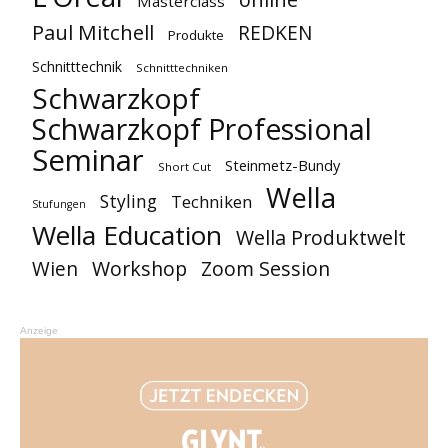
Masterclass
Paul Mitchell
REDKEN
Produkte
Schnitttechnik
Schnitttechniken
Schwarzkopf
Schwarzkopf Professional
Seminar
Steinmetz-Bundy
Short Cut
Wella
Styling
Techniken
Stufungen
Wella Education
Wella Produktwelt
Workshop
Zoom Session
Wien
Anzeige