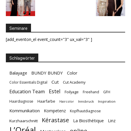
Seminare
[add_eventon_el event_count="3" ux_val="3" ]
Schlagwörter
Balayage
BUNDY BUNDY
Color
Cut
Cut Academy
Color Essentials Digital
Estel
Education Team
Foilyage
Freehand
GFH
Haarfarbe
Haardiagnose
Innsbruck
Inspiration
Haircolor
Kommunikation
Kompetenz
Kopfhautdiagnose
Kérastase
La Biosthétique
Linz
Kurzhaarschnitt
L’Oréal
online