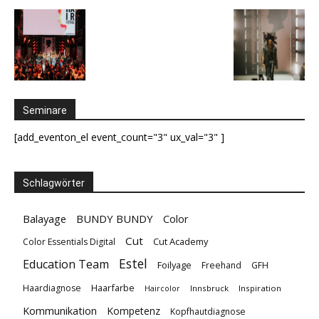
Seminare
[add_eventon_el event_count="3" ux_val="3" ]
Schlagwörter
Balayage
BUNDY BUNDY
Color
Cut
Cut Academy
Color Essentials Digital
Estel
Education Team
Foilyage
Freehand
GFH
Haarfarbe
Haardiagnose
Innsbruck
Inspiration
Haircolor
Kommunikation
Kompetenz
Kopfhautdiagnose