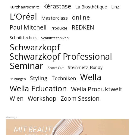
Kérastase
La Biosthétique
Linz
Kurzhaarschnitt
L’Oréal
online
Masterclass
Paul Mitchell
REDKEN
Produkte
Schnitttechnik
Schnitttechniken
Schwarzkopf
Schwarzkopf Professional
Seminar
Steinmetz-Bundy
Short Cut
Wella
Styling
Techniken
Stufungen
Wella Education
Wella Produktwelt
Workshop
Zoom Session
Wien
Anzeige