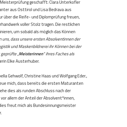
 Meisterprüfung geschafft: Clara Unterkofler
nter aus Osttirol und Lisa Bedrava aus
ur über die Reife- und Diplomprüfung freuen,
urhandwerk voller Stolz tragen. Die restlichen
inieren, um sobald als möglich das Können
n uns, dass unsere ersten Absolventinnen der
sagistik und Maskenbildnerei ihr Können bei der
 geprüfte „
Meisterinnen
“ ihres Faches als
terin Elke Austerhuber.
lla Gehwolf, Christine Haas und Wolfgang Eder.,
reue mich, dass bereits die ersten Maturanten
ehe dies als runden Abschluss nach der
 vor allem der Anteil der Absolvent*innen,
, dies freut mich als Bundesinnungsmeister
.