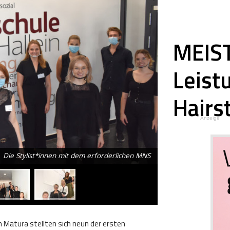
MEIST
Leist
Hairs
Anzeige
Die Stylist*innen mit dem erforderlichen MNS
 Matura stellten sich neun der ersten