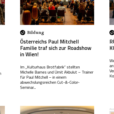
Bildung
Österreichs Paul Mitchell
R
Familie traf sich zur Roadshow
K
in Wien!
We
an
Im „Kulturhaus Brotfabrik“ stellten
Ve
Michelle Barnes und Ümit Akbulut – Trainer
n
Ko
für Paul Mitchell – in einem
abwechslungsreichen Cut-&-Color-
Seminar...
Anz