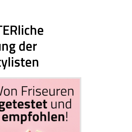
ERliche
ung der
tylisten
Stylistinnen ohne MNS