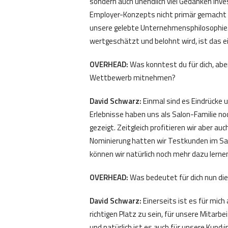
sondern auch unendlich viel Gedanken inve
Employer-Konzepts nicht primär gemacht 
unsere gelebte Unternehmensphilosophie.
wertgeschätzt und belohnt wird, ist das e
OVERHEAD:
Was konntest du für dich, abe
Wettbewerb mitnehmen?
David Schwarz:
Einmal sind es Eindrücke
Erlebnisse haben uns als Salon-Familie 
gezeigt. Zeitgleich profitieren wir aber a
Nominierung hatten wir Testkunden im Salo
können wir natürlich noch mehr dazu lern
OVERHEAD:
Was bedeutet für dich nun die
David Schwarz:
Einerseits ist es für mic
richtigen Platz zu sein, für unsere Mitarbe
und natürlich ist es auch für unsere Kund