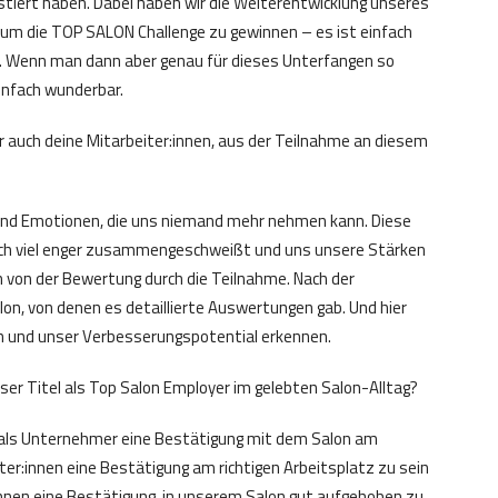
stiert haben. Dabei haben wir die Weiterentwicklung unseres
um die TOP SALON Challenge zu gewinnen – es ist einfach
 Wenn man dann aber genau für dieses Unterfangen so
infach wunderbar.
r auch deine Mitarbeiter:innen, aus der Teilnahme an diesem
 und Emotionen, die uns niemand mehr nehmen kann. Diese
noch viel enger zusammengeschweißt und uns unsere Stärken
uch von der Bewertung durch die Teilnahme. Nach der
n, von denen es detaillierte Auswertungen gab. Und hier
en und unser Verbesserungspotential erkennen.
ser Titel als Top Salon Employer im gelebten Salon-Alltag?
h als Unternehmer eine Bestätigung mit dem Salon am
iter:innen eine Bestätigung am richtigen Arbeitsplatz zu sein
:innen eine Bestätigung, in unserem Salon gut aufgehoben zu