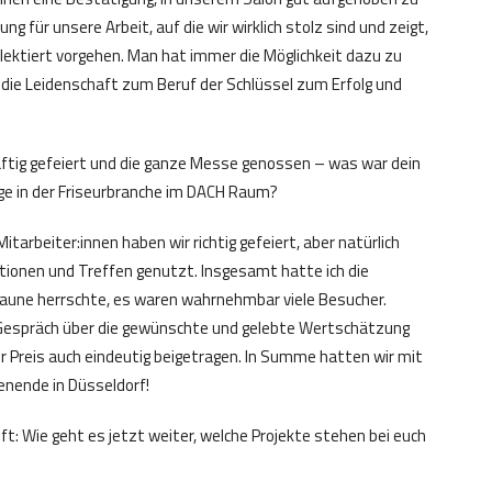
ng für unsere Arbeit, auf die wir wirklich stolz sind und zeigt,
flektiert vorgehen. Man hat immer die Möglichkeit dazu zu
t die Leidenschaft zum Beruf der Schlüssel zum Erfolg und
kräftig gefeiert und die ganze Messe genossen – was war dein
age in der Friseurbranche im DACH Raum?
rbeiter:innen haben wir richtig gefeiert, aber natürlich
tionen und Treffen genutzt. Insgesamt hatte ich die
une herrschte, es waren wahrnehmbar viele Besucher.
 Gespräch über die gewünschte und gelebte Wertschätzung
 Preis auch eindeutig beigetragen. In Summe hatten wir mit
enende in Düsseldorf!
nft: Wie geht es jetzt weiter, welche Projekte stehen bei euch