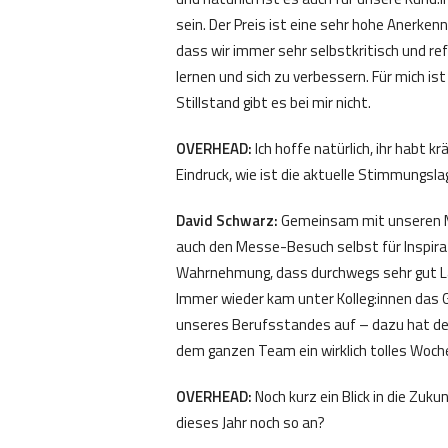
sein. Der Preis ist eine sehr hohe Anerkennu
dass wir immer sehr selbstkritisch und re
lernen und sich zu verbessern. Für mich is
Stillstand gibt es bei mir nicht.
OVERHEAD:
Ich hoffe natürlich, ihr habt 
Eindruck, wie ist die aktuelle Stimmungsl
David Schwarz:
Gemeinsam mit unseren Mita
auch den Messe-Besuch selbst für Inspira
Wahrnehmung, dass durchwegs sehr gut La
Immer wieder kam unter Kolleg:innen das
unseres Berufsstandes auf – dazu hat der
dem ganzen Team ein wirklich tolles Woch
OVERHEAD:
Noch kurz ein Blick in die Zuku
dieses Jahr noch so an?